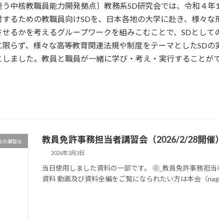
う中核教職員能力開発拠点〕教務系SD研究会では、令和４年
討するための教職員向けSDを、日本各地の大学に赴き、様々な
させるかを考えるグループワークを組みこむことで、SDとして
に限らず、様々な高等教育関連法規や制度をテーマとしたSDの
としました。教員と職員が一緒に学び・考え・実行することがで
教員免許事務担当者講習会（2026/2/28開
去の講習会
2026年3月3日
当日使用しました資料の一部です。 ⓪_教員免許事務担当者
資料 動画及び資料全編をご覧になられたい方は本会（nagoyaアッ