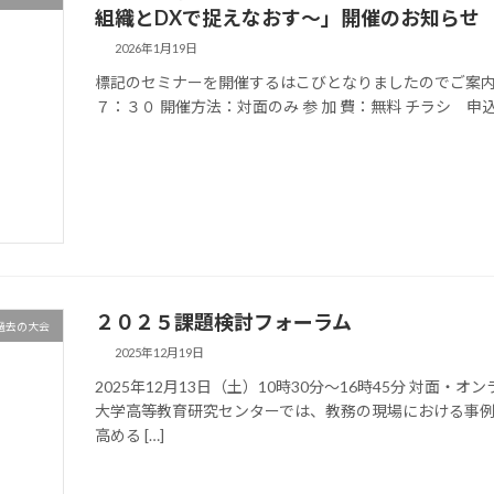
組織とDXで捉えなおす～」開催のお知らせ
2026年1月19日
標記のセミナーを開催するはこびとなりましたのでご案
７：３０ 開催方法：対面のみ 参 加 費：無料 チラシ 申
２０２５課題検討フォーラム
過去の大会
2025年12月19日
2025年12月13日（土）10時30分～16時45分 対面
大学高等教育研究センターでは、教務の現場における事
高める […]