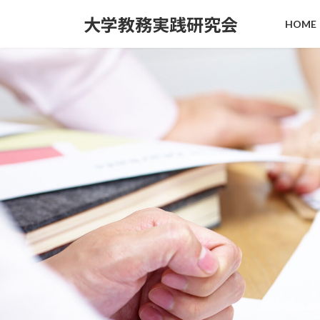
コ
ナ
大学教務実践研究会
HOME
ン
ビ
テ
ゲ
ン
ー
ツ
シ
へ
ョ
ス
ン
キ
に
ッ
移
プ
動