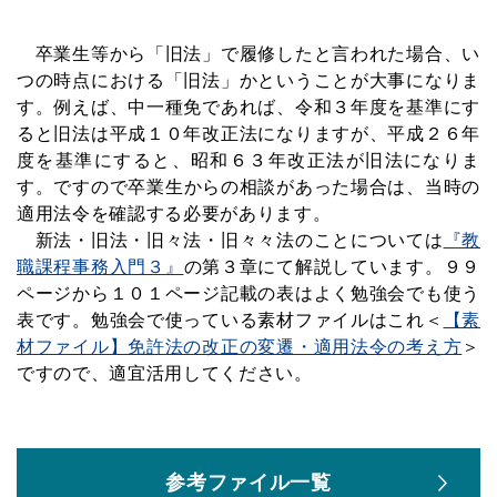
卒業生等から「旧法」で履修したと言われた場合、い
つの時点における「旧法」かということが大事になりま
す。例えば、中一種免であれば、令和３年度を基準にす
ると旧法は平成１０年改正法になりますが、平成２６年
度を基準にすると、昭和６３年改正法が旧法になりま
す。
ですので卒業生からの相談があった場合は、当時の
適用法令を確認する必要があります。
新法・旧法・旧々法・旧々々法のことについては
『教
職課程事務入門３』
の第３章にて解説しています。９９
ページから１０１ページ記載の表はよく勉強会でも使う
表です。勉強会で使っている素材ファイルは
これ＜
【素
材ファイル】免許法の改正の変遷・適用法令の考え方
＞
ですので、適宜活用してください。
参考ファイル一覧