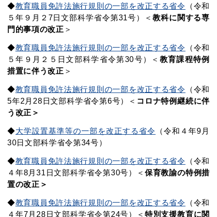
◆
教育職員免許法施行規則の一部を改正する省令
（令和
５年９月２7日文部科学省令第31号）＜
教科に関する専
門的事項の改正
＞
◆
教育職員免許法施行規則の一部を改正する省令
（令和
５年９月２５日文部科学省令第30号）＜
教育課程特例
措置に伴う改正
＞
◆
教育職員免許法施行規則の一部を改正する省令
（令和
5年2月28日文部科学省令第6号）＜
コロナ特例継続に伴
う改正＞
◆
大学設置基準等の一部を改正する省令
（令和４年9月
30日文部科学省令第34号）
◆
教育職員免許法施行規則の一部を改正する省令
（令和
４年8月31日文部科学省令第30号）＜
保育教諭の特例措
置の改正＞
◆
教育職員免許法施行規則の一部を改正する省令
（令和
４年7月28日文部科学省令第24号）＜
特別支援教育に関