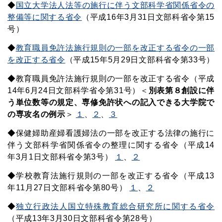
◆
国立大学法人法等の施行に伴う文部科学省関係省令の
整備等に関する省令
（平成16年3月31日文部科省令第15
号）
◆
教育職員免許法施行規則の一部を改正する省令の一部
を改正する省令
（平成15年5月29日文部科省令第33号）
◆教育職員免許法施行規則の一部を改正する省令（平成
14年6月24日文部科学省令第31号）＜
別表第８創設に伴
う単位数等の規定、専修免許状への記入できる大学院で
の専攻名の例示
＞
１
、
２
、
３
◆保健婦助産婦看護婦法の一部を改正する法律の施行に
伴う文部科学省関係省令の整理に関する省令（平成14
年3月1日文部科省令第3号）
１
、
２
◆学校教育法施行規則の一部を改正する省令（平成13
年11月27日文部科省令第80号）
１
、
２
◆
独立行政法人国立特殊教育総合研究所に関する省令
（平成13年3月30日文部科省令第28号）