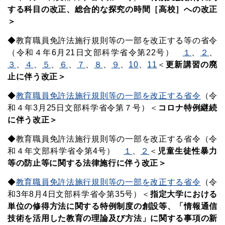
する科目の改正、総合的な探究の時間［高校］への改正
＞
◆教育職員免許法施行規則等の一部を改正する等の省令
（令和４年6月21日文部科学省令第22号）
１
、
２
、
３
、
４
、
５
、
６
、
７
、
８
、
９
、
10
、
11
＜
更新講習の廃
止に伴う改正＞
◆
教育職員免許法施行規則等の一部を改正する省令
（令
和４年3月25日文部科学省令第７号）＜
コロナ特例継続
に伴う改正＞
◆教育職員免許法施行規則等の一部を改正する省令（令
和４年文部科学省令第4号）
１
、
２
＜
児童生徒性暴力
等の防止等に関する法律施行に伴う改正＞
◆
教育職員免許法施行規則等の一部を改正する省令
（
令
和3年8月4日文部科学省令第35号）
＜
指定大学における
単位の修得方法に関する特例制度の創設等、「情報通信
技術を活用した教育の理論及び方法」に関する事項の新