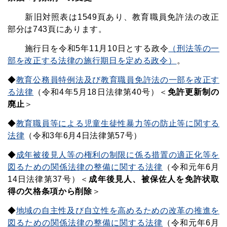
新旧対照表は1549頁あり、教育職員免許法の改正
部分は743頁にあります。
施行日を令和5年11月10日とする政令
（刑法等の一
部を改正する法律の施行期日を定める政令）
。
◆
教育公務員特例法及び教育職員免許法の一部を改正す
る法律
（令和4年5月18日法律第40号）＜
免許更新制の
廃止
＞
◆
教育職員等による児童生徒性暴力等の防止等に関する
法律
（令和3年6月4日法律第57号）
◆
成年被後見人等の権利の制限に係る措置の適正化等を
図るための関係法律の整備に関する法律
（令和元年6月
14日法律第37号）＜
成年後見人、被保佐人を免許状取
得の欠格条項から削除
＞
◆
地域の自主性及び自立性を高めるための改革の推進を
図るための関係法律の整備に関する法律
（令和元年6月