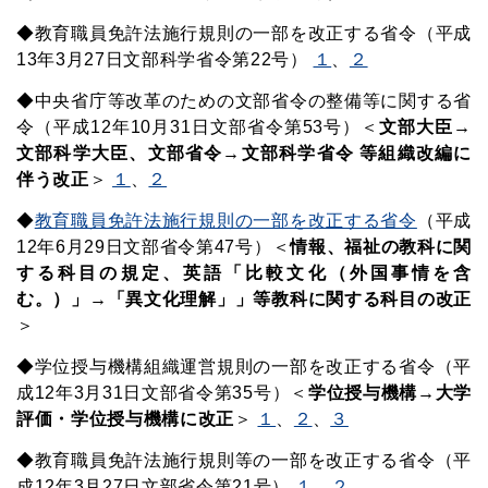
◆教育職員免許法施行規則の一部を改正する省令（平成
13年3月27日文部科学省令第22号）
１
、
２
◆中央省庁等改革のための文部省令の整備等に関する省
令（平成12年10月31日文部省令第53号）＜
文部大臣→
文部科学大臣、文部省令→文部科学省令 等組織改編に
伴う改正
＞
１
、
２
◆
教育職員免許法施行規則の一部を改正する省令
（平成
12年6月29日文部省令第47号）＜
情報、福祉の教科に関
する科目の規定、英語「比較文化（外国事情を含
む。）」→「異文化理解」」等教科に関する科目の改正
＞
◆学位授与機構組織運営規則の一部を改正する省令（平
成12年3月31日文部省令第35号）＜
学位授与機構→大学
評価・学位授与機構に改正
＞
１
、
２
、
３
◆教育職員免許法施行規則等の一部を改正する省令（平
成12年3月27日文部省令第21号）
１
、
２