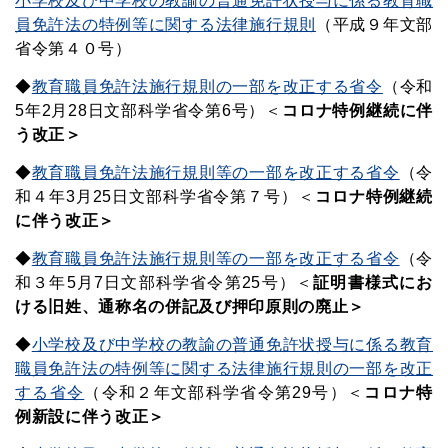
小学校及び中学校の教諭の普通免許状授与に係る教育職
員免許法の特例等に関する法律施行規則
（平成９年文部
省令第４０号）
◆
教育職員免許法施行規則の一部を改正する省令
（令和
5年2月28日文部科学省令第6号）＜
コロナ特例継続に伴
う改正＞
◆
教育職員免許法施行規則等の一部を改正する省令
（令
和４年3月25日文部科学省令第７号）＜
コロナ特例継続
に伴う改正＞
◆
教育職員免許法施行規則等の一部を改正する省令
（令
和３年5月7日文部科学省令第25号）＜
証明書
様式にお
ける旧姓、通称名の併記及び押印原則の廃止＞
◆
小学校及び中学校の教諭の普通免許状授与に係る教育
職員免許法の特例等に関する法律施行規則の一部を改正
する省令
（令和２年文部科学省令第29号）
＜
コロナ特
例新設に伴う改正＞