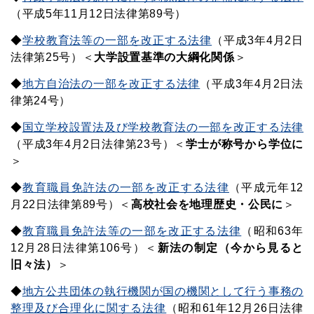
（平成5年11月12日法律第89号）
◆
学校教育法等の一部を改正する法律
（平成3年4月2日
法律第25号）＜
大学設置基準の大綱化関係
＞
◆
地方自治法の一部を改正する法律
（平成3年4月2日法
律第24号）
◆
国立学校設置法及び学校教育法の一部を改正する法律
（平成3年4月2日法律第23号）＜
学士が称号から学位に
＞
◆
教育職員免許法の一部を改正する法律
（平成元年12
月22日法律第89号）＜
高校社会を地理歴史・公民に
＞
◆
教育職員免許法等の一部を改正する法律
（昭和63年
12月28日法律第106号）＜
新法の制定（今から見ると
旧々法）
＞
◆
地方公共団体の執行機関が国の機関として行う事務の
整理及び合理化に関する法律
（昭和61年12月26日法律