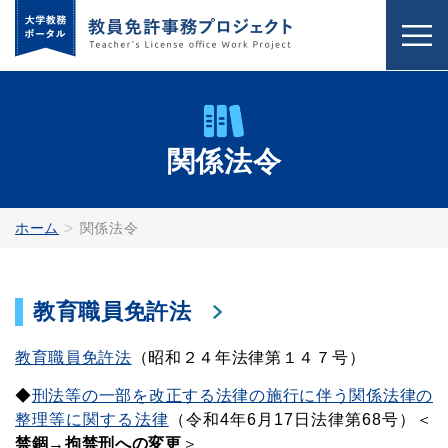
関係法令
ホーム
関係法令
教育職員免許法
教育職員免許法
（昭和２４年法律第１４７号）
◆
刑法等の一部を改正する法律の施行に伴う関係法律の
整理等に関する法律
（令和4年6月17日法律第68号）＜
禁錮→拘禁刑への変更
＞