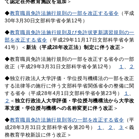
て認定在外教育施設を追加
＞
◆
教育職員免許法施行規則の一部を改正する省令
（平成
30年3月30日文部科学省令第12号）
◆
教育職員免許法施行規則及び免許状更新講習規則の一
部を改正する省令
（平成29年11月17日文部科学省令第
41号）
＜
新法（平成28年改正法）制定に伴う改正
＞
◆教育職員免許法施行規則の一部を改正する省令の一部
改正（平成29年3月31日文部科学省令第12号）
１
、
２
◆独立行政法人大学評価・学位授与機構法の一部を改正
する法律等の施行に伴う文部科学省関係省令の整備に関
する省令
（平成28年4月1日文部科学省令第23号）
１
、
２
＜
独立行政法人大学評価・学位授与機構法から大学改
革支援・学位授与機構への名称変更に伴う改正
＞
◆
教育職員免許法施行規則等の一部を改正する省令
（平
成28年3月31日文部科学省令第20号）
１
、
２
、
３
＜義
務教育学校新設に伴う改正＞