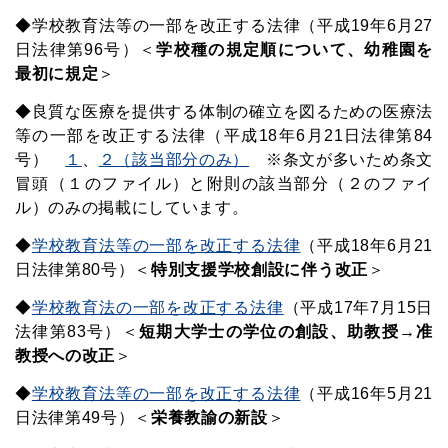
◆学校教育法等の一部を改正する法律（平成19年6月27
日法律第96号）＜
学校種の規定順について、幼稚園を
最初に規定
＞
◆良質な医療を提供する体制の確立を図るための医療法
等の一部を改正する法律（平成18年6月21日法律第84
号）
１
、
２（該当部分のみ）
※条文が多いため条文
冒頭（１のファイル）と附則の該当部分（２のファイ
ル）のみの掲載にしています。
◆
学校教育法等の一部を改正する法律
（平成18年6月21
日法律第80号）＜
特別支援学校創設に伴う改正
＞
◆
学校教育法の一部を改正する法律
（平成17年7月15日
法律第83号）＜
短期大学士の学位の創設、助教授→准
教授への改正
＞
◆
学校教育法等の一部を改正する法律
（平成16年5月21
日法律第49号）
＜
栄養教諭の新設
＞