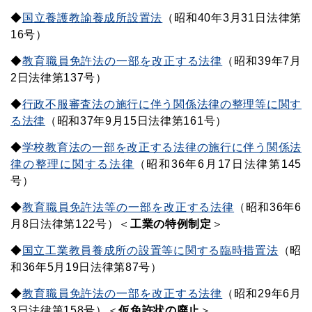
◆
国立養護教諭養成所設置法
（昭和40年3月31日法律第
16号）
◆
教育職員免許法の一部を改正する法律
（昭和39年7月
2日法律第137号）
◆
行政不服審査法の施行に伴う関係法律の整理等に関す
る法律
（昭和37年9月15日法律第161号）
◆
学校教育法の一部を改正する法律の施行に伴う関係法
律の整理に関する法律
（昭和36年6月17日法律第145
号）
◆
教育職員免許法等の一部を改正する法律
（昭和36年6
月8日法律第122号）＜
工業の特例制定
＞
◆
国立工業教員養成所の設置等に関する臨時措置法
（昭
和36年5月19日法律第87号）
◆
教育職員免許法の一部を改正する法律
（昭和29年6月
3日法律第158号）＜
仮免許状の廃止
＞