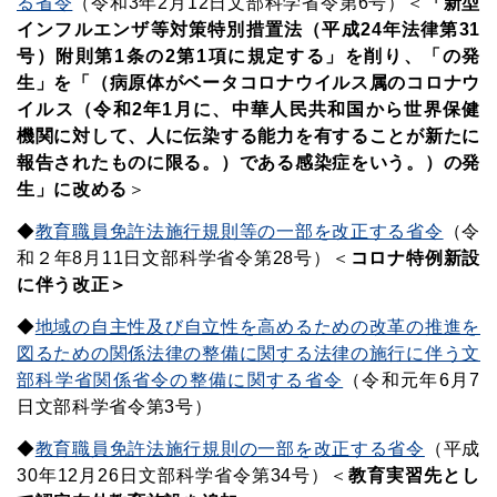
る省令
（令和3年2月12日文部科学省令第6号）
＜
「新型
インフルエンザ等対策特別措置法（平成24年法律第31
号）附則第1条の2第1項に規定する」を削り、「の発
生」を「（病原体がベータコロナウイルス属のコロナウ
イルス（令和2年1月に、中華人民共和国から世界保健
機関に対して、人に伝染する能力を有することが新たに
報告されたものに限る。）である感染症をいう。）の発
生」に改める
＞
◆
教育職員免許法施行規則等の一部を改正する省令
（令
和２年8月11日文部科学省令第28号）＜
コロナ特例新設
に伴う改正＞
◆
地域の自主性及び自立性を高めるための改革の推進を
図るための関係法律の整備に関する法律の施行に伴う文
部科学省関係省令の整備に関する省令
（令和元年6月7
日文部科学省令第3号）
◆
教育職員免許法施行規則の一部を改正する省令
（平成
30年12月26日文部科学省令第34号）＜
教育実習先とし