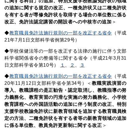
に関する科目」の追加、特別支援学校教諭免許状の領域
の追加に関する規定の改正、一種免許状又は二種免許状
を有する者が専修免許状を取得する場合の単位数に係る
改正、免許法認定講習の開設者への中核市の追加
＞
◆
教育職員免許法施行規則の一部を改正する省令
（平成
21年7月1日文部科学省例第29号）
◆学校保健法等の一部を改正する法律の施行に伴う文部
科学省関係省令の整備等に関する省令（平成21年3月31
日文部科学省令第10号）
１
、
２
、
３
◆
教育職員免許法施行規則の一部を改正する省令
（平成
20年11月12日文部科学省令第34号）
＜
教職実践演習の
導入、教職課程の是正勧告・認定取消し、教職指導の努
力義務化、教育実習の円滑な実施の努力義務化、小学校
教育課程への外国語活動の追加に伴う制度の改正、特別
支援学校教諭免許状に新教育領域を追加する教育職員検
定の方法、二種免許状を有する者等の新教育領域の追加
に係る単位数、教員免許更新制に関する改正
＞