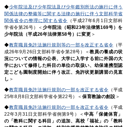
◆
少年院法及び少年院法及び少年鑑別所法の施行に伴う
関係法律の整備等に関する法律の施行に伴う文部科学省
関係省令の整理に関する省令
（平成27年6月1日文部科
学省令第26号）＜
少年院法（昭和23年法律第169号）を
少年院法（平成26年法律第58号）に変更
＞
◆
教育職員免許法施行規則等の一部を改正する省令
（平
成26年9月26日文部科学省令第28号）
＜
教員の養成の状
況についての情報の公表、大学に入学する前に外国の大
学において修得した科目の単位の取扱い、幼保連携型認
定こども園制度開始に伴う改正、免許状更新講習の見直
し
＞
◆
教育職員免許法施行規則の一部を改正する省令
（平成
25年8月8日文部科学省令第22号）＜
保育教諭の創設
＞
◆
教育職員免許法施行規則の一部を改正する省令
（平成
22年3月31日文部科学省例第9号）＜
中高「保健体育」
の「教科に関する科目」の追加、高校「福祉」の「教科