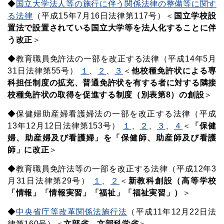
◆
国立大学法人等の施行に伴う関係法律の整備等に関す
る法律
（平成15年7月16日法律第117号）＜
国立学校設
置法で設置されている国立大学等を法人化することに伴
う改正
＞
◆教育職員免許法の一部を改正する法律（平成14年5月
31日法律第55号）
１
、
２
、
３
＜
他校種免許状による専
科担任制度の拡充、普通免許状を有する者に対する隣接
校種免許状の取得を促進する制度（別表第8）の創設
＞
◆保健婦助産婦看護婦法の一部を改正する法律（平成
13年12月12日法律第153号）
１
、
２
、
３
、
４
＜
「保健
婦、助産婦及び看護婦」を「保健師、助産師及び看護
師」に改正
＞
◆教育職員免許法等の一部を改正する法律（平成12年3
月31日法律第29号）
１
、
２
＜
新教科創設（高等学校
「情報」「情報実習」「福祉」「福祉実習」）
＞
◆
中央省庁等改革関係法施行法
（平成11年12月22日法
律第160号）＜
文部省→文部科学省
＞