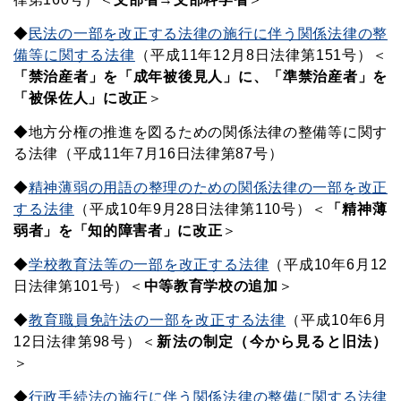
◆
民法の一部を改正する法律の施行に伴う関係法律の整
備等に関する法律
（平成11年12月8日法律第151号）＜
「禁治産者」を「成年被後見人」に、「準禁治産者」を
「被保佐人」に改正
＞
◆地方分権の推進を図るための関係法律の整備等に関す
る法律（平成11年7月16日法律第87号）
◆
精神薄弱の用語の整理のための関係法律の一部を改正
する法律
（平成10年9月28日法律第110号）＜
「精神薄
弱者」を「知的障害者」に改正
＞
◆
学校教育法等の一部を改正する法律
（平成10年6月12
日法律第101号）＜
中等教育学校の追加
＞
◆
教育職員免許法の一部を改正する法律
（平成10年6月
12日法律第98号）＜
新法の制定（今から見ると旧法）
＞
◆
行政手続法の施行に伴う関係法律の整備に関する法律