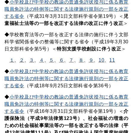
◆
小学校及び中学校の教諭の普通免許状授与に係る教育
職員免許法の特例等に関する法律施行規則の一部を改正
する省令
（平成31年3月31日文部科学省令第19号）＜
児
童福祉士法等の一部を改正する法律の改正に伴う改正
＞
◆学校教育法等の一部を改正する法律の施行に伴う文部
科学省関係省令の整備等に関する省令（平成19年3月30
日文部科省令第5号）＜
特別支援学校創設に伴う改正
＞
１
、
２
、
３
、
４
、
５
、
６
、
７
、
８
、
９
、
10
、
11
◆
小学校及び中学校の教諭の普通免許状授与に係る教育
職員免許法の特例等に関する法律施行規則の一部を改正
する省令
（平成18年9月25日文部科省令第36号）
◆
小学校及び中学校の教諭の普通免許状授与に係る教育
職員免許法の特例等に関する法律施行規則の一部を改正
する省令
（平成16年3月31日文部科学省令第19号）＜
介
護保険法（平成9年法律第123号）、社会福祉の増進の
ための社会福祉事業法等の一部を改正する等の法律（平
成12年法律第111号）及び独立行政法人国立重度知的障