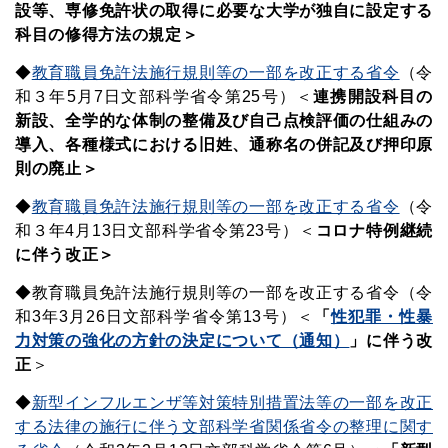
設等、専修免許状の取得に必要な大学が独自に設定する
科目の修得方法の規定＞
◆
教育職員免許法施行規則等の一部を改正する省令
（令
和３年5月7日文部科学省令第25号）＜
連携開設科目の
新設、全学的な体制の整備及び自己点検評価の仕組みの
導入、各種様式における旧姓、通称名の併記及び押印原
則の廃止＞
◆
教育職員免許法施行規則等の一部を改正する省令
（令
和３年4月13日文部科学省令第23号）＜
コロナ特例継続
に伴う改正＞
◆教育職員免許法施行規則等の一部を改正する省令（令
和3年3月26日文部科学省令第13号）＜
「
性犯罪・性暴
力対策の強化の方針の決定について（通知）
」に伴う改
正
＞
◆
新型インフルエンザ等対策特別措置法等の一部を改正
する法律の施行に伴う文部科学省関係省令の整理に関す