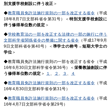
別支援学校創設に伴う改正
＞
◆
教育職員免許法施行規則の一部を改正する省令
（平成
18年8月7日文部科省令第31号）＜
特別支援学校創設に
伴う修得単位数の規定
＞
◆
学校教育法の一部を改正する法律の一部の施行に伴う
文部科学省関係省令の整備に関する省令
（平成17年9月
9日文部科省令第40号）＜
準学士の称号→短期大学士の
学位
＞
◆教育職員免許法施行規則の一部を改正する省令（平成
16年6月30日文部科学省令第36号）＜
栄養教諭創設に伴
う修得単位数の規定
＞
１
、
２
、
３
、
４
◆
教育職員免許法施行規則の一部を改正する省令
（平成
16年4月30日文部科学省令第31号）
◆
教育職員免許法施行規則の一部を改正する省令
（平成
16年4月7日文部科学省令第29号）