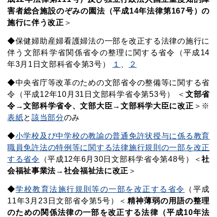
害者総合施設のぞみの園法（平成14年法律第167号）の
施行に伴う改正
＞
◆保健婦助産婦看護婦法の一部を改正する法律の施行に
伴う文部科学省関係省令の整理に関する省令（平成14
年3月1日文部科省令第3号）
１
、
２
◆中央省庁等改革のための文部省令の整備等に関する省
令（平成12年10月31日文部科学省令第53号） ＜
文部省
令→文部科学省令、文部大臣→文部科学大臣に改正
＞※
表紙
と
該当部分
のみ
◆
小学校及び中学校の教諭の普通免許状授与に係る教育
職員免許法の特例等に関する法律施行規則の一部を改正
する省令
（平成12年6月30日文部科学省令第48号）＜
社
会福祉事業法→社会福祉法に改正
＞
◆
学校教育法施行規則等の一部を改正する省令
（平成
11年3月23日文部省令第5号）＜
精神薄弱の用語の整理
のための関係法律の一部を改正する法律（平成10年法