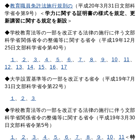
◆
教育職員免許法施行規則の
（平成20年3月31日文部科
学省令第9号）＜
学力に関する証明書の様式を規定、更
新講習に関する規定を新設
＞
◆学校教育法等の一部を改正する法律の施行に伴う文部
科学省関係省令の整備等に関する省令（平成19年12月
25日文部科学省令第40号）
１
、
２
、
３
、
４
、
５
、
６
、
７
、
８
、
９
、
10
、
11
、
12
、
13
、
14
、
15
、
16
、
17
◆大学設置基準等の一部を改正する省令（平成19年7月
31日文部科学省令第22号）
１
、
２
、
３
◆学校教育法等の一部を改正する法律の施行に伴う文部
科学省関係省令の整備等に関する省令（平成19年3月30
日文部科省令第5号）
１
、
２
、
３
、
４
、
５
、
６
、
７
、
８
、
９
、
10
、
11
＜
特