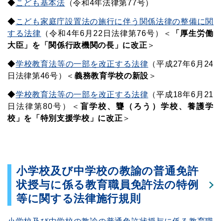
◆
こども基本法
（令和4年法律第77号）
◆
こども家庭庁設置法の施行に伴う関係法律の整備に関
する法律
（令和4年6月22日法律第76号）＜
「厚生労働
大臣」を「関係行政機関の長」に改正
＞
◆
学校教育法等の一部を改正する法律
（平成27年6月24
日法律第46号）＜
義務教育学校の新設
＞
◆
学校教育法等の一部を改正する法律
（平成18年6月21
日法律第80号）＜
盲学校、聾（ろう）学校、養護学
校」を「特別支援学校」に改正
＞
小学校及び中学校の教諭の普通免許
状授与に係る教育職員免許法の特例
等に関する法律施行規則