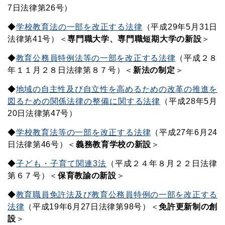
7日法律第26号）
◆
学校教育法の一部を改正する法律
（平成29年5月31日
法律第41号）＜
専門職大学、専門職短期大学の新設
＞
◆
教育公務員特例法等の一部を改正する法律
（平成２８
年１１月２８日法律第８７号）＜
新法の制定
＞
◆
地域の自主性及び自立性を高めるための改革の推進を
図るための関係法律の整備に関する法律
（平成28年5月
20日法律第47号）
◆
学校教育法等の一部を改正する法律
（平成27年6月24
日法律第46号）＜
義務教育学校の新設
＞
◆
子ども・子育て関連3法
（平成２４年８月２２日法律
第６７号）＜
保育教諭の新設
＞
◆
教育職員免許法及び教育公務員特例の一部を改正する
法律
（平成19年6月27日法律第98号）＜
免許更新制の創
設
＞