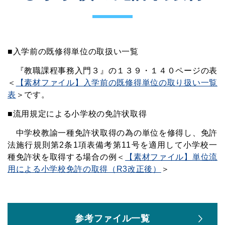
■入学前の既修得単位の取扱い一覧
『教職課程事務入門３』の１３９・１４０ページの
表
＜
【素材ファイル】入学前の既修得単位の取り扱い一覧
表
＞
です。
■流用規定による小学校の免許状取得
中学校教諭一種免許状取得の為の単位を修得し、免許
法施行規則第2条1項表備考第11号を適用して小学校一
種免許状を取得する場合の
例＜
【素材ファイル】単位流
用による小学校免許の取得（R3改正後）
＞
参考ファイル一覧