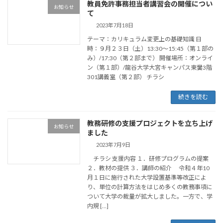
教員免許事務担当者講習会の開催につい
お知らせ
て
2023年7月18日
テーマ：カリキュラム変更上の基礎知識 日
時：９月２３日（土）13:30～15:45（第１部の
み）/17:30（第２部まで） 開催場所：オンライ
ン（第１部）/龍谷大学大宮キャンパス東黌3階
301講義室（第２部） チラシ
続きを読む
教務研修の支援プロジェクトを立ち上げ
お知らせ
ました
2023年7月9日
チラシ 支援内容 １．研修プログラムの提案
２．教材の提供 ３．講師の紹介 令和４年10
月１日に施行された大学設置基準等改正によ
り、単位の計算方法をはじめ多くの教務事項に
ついて大学の裁量が拡大しました。一方で、学
内規 […]