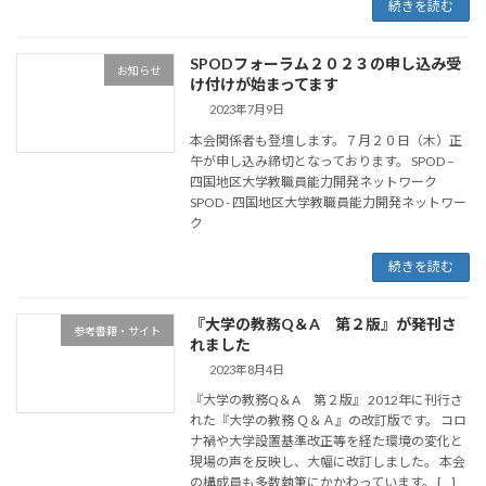
続きを読む
SPODフォーラム２０２３の申し込み受
お知らせ
け付けが始まってます
2023年7月9日
本会関係者も登壇します。７月２０日（木）正
午が申し込み締切となっております。 SPOD –
四国地区大学教職員能力開発ネットワーク
SPOD - 四国地区大学教職員能力開発ネットワー
ク
続きを読む
『大学の教務Q＆A 第２版』が発刊さ
参考書籍・サイト
れました
2023年8月4日
『大学の教務Q＆A 第２版』 2012年に刊行さ
れた『大学の教務 Ｑ＆Ａ』の改訂版です。 コロ
ナ禍や大学設置基準改正等を経た環境の変化と
現場の声を反映し、大幅に改訂しました。 本会
の構成員も多数執筆にかかわっています。 […]