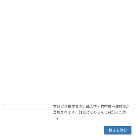
教務事務担当者講座（初級編）
お知らせ
2023年9月7日
教務事務担当者講座チラシ 教職員能力開発拠点
(愛媛大学教育・学生支援機構教育企画室)主
催、８月に刊行しました『大学の教務Q＆A
第２版』をもとに、執筆者の本研究会構成員
（中井俊樹先生、大津正知先生、宮林常崇氏、
小野勝士氏 […]
続きを読む
大学コンソーシアム京都第21回SDフォ
お知らせ
ーラム
2023年8月23日
本研究会構成員の近畿大学・竹中喜一准教授が
登壇されます。 詳細はこちらをご確認くださ
い。
続きを読む