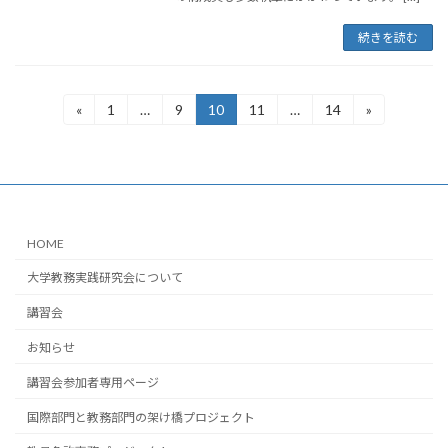
続きを読む
投
«
1
…
9
10
11
…
14
»
固
固
固
固
固
定
定
定
定
定
稿
ペ
ペ
ペ
ペ
ペ
ー
ー
ー
ー
ー
の
ジ
ジ
ジ
ジ
ジ
ペ
ー
HOME
ジ
大学教務実践研究会について
送
講習会
り
お知らせ
講習会参加者専用ページ
国際部門と教務部門の架け橋プロジェクト