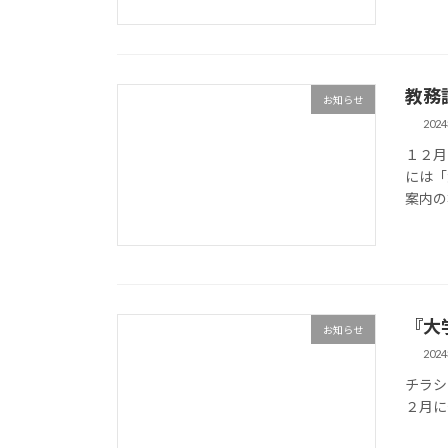
教務
お知らせ
202
１２月
には「
案内の
『大
お知らせ
202
チラシ
２月