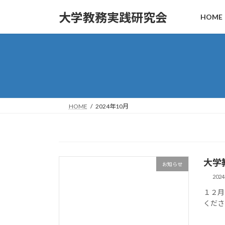
コ
ナ
大学教務実践研究会
HOME
ン
ビ
テ
ゲ
ン
ー
ツ
シ
へ
ョ
ス
ン
キ
に
ッ
移
HOME
2024年10月
プ
動
大学
お知らせ
202
１２月
くだ