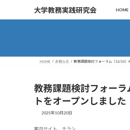
コ
ナ
大学教務実践研究会
HOME
ン
ビ
テ
ゲ
ン
ー
ツ
シ
へ
ョ
ス
ン
キ
に
ッ
移
HOME
お知らせ
教務課題検討フォーラム（12/13
プ
動
教務課題検討フォーラム
トをオープンしました
2025年10月20日
案内サイト
、
チラシ