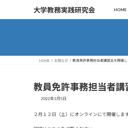
コ
ナ
大学教務実践研究会
HOME
ン
ビ
テ
ゲ
ン
ー
ツ
シ
へ
ョ
ス
ン
キ
に
ッ
移
HOME
お知らせ
教員免許事務担当者講習会を開催し
プ
動
教員免許事務担当者講
2022年1月5日
２月１２日（土）にオンラインにて開催しま