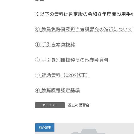
※以下の資料は暫定版の令和８年度開設用手
⓪_教員免許事務担当者講習会の進行について
①_手引き本体抜粋
②_手引き別冊抜粋その他参考資料
③_補助資料（0209修正）
④_教職課程認定基準
過去の講習会
カテゴリー
前の記事