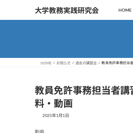
コ
ナ
大学教務実践研究会
HOME
ン
ビ
テ
ゲ
ン
ー
ツ
シ
へ
ョ
ス
ン
キ
に
ッ
移
HOME
お知らせ
過去の講習会
教員免許事務担当者講
プ
動
教員免許事務担当者講習会
料・動画
2025年1月1日
動画