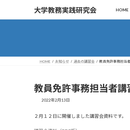
コ
ナ
大学教務実践研究会
HOME
ン
ビ
テ
ゲ
ン
ー
ツ
シ
へ
ョ
ス
ン
キ
に
ッ
移
HOME
お知らせ
過去の講習会
教員免許事務担当
プ
動
教員免許事務担当者講
2022年2月13日
２月１２日に開催しました講習会資料です。