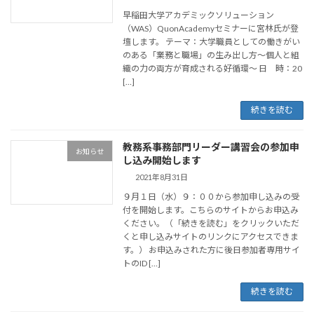
早稲田大学アカデミックソリューション
（WAS）QuonAcademyセミナーに宮林氏が登
壇します。 テーマ：大学職員としての働きがい
のある「業務と職場」の生み出し方～個人と組
織の力の両方が育成される好循環～ 日 時：20
[…]
続きを読む
教務系事務部門リーダー講習会の参加申
お知らせ
し込み開始します
2021年8月31日
９月１日（水）９：００から参加申し込みの受
付を開始します。こちらのサイトからお申込み
ください。（「続きを読む」をクリックいただ
くと申し込みサイトのリンクにアクセスできま
す。） お申込みされた方に後日参加者専用サイ
トのID […]
続きを読む