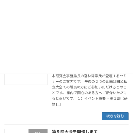
教員免許事務担当者講習会を開催します
お知らせ
2022年1月5日
２月１２日（土）にオンラインにて開催しま
す。 詳細はこちらをご覧ください。
続きを読む
公立大学職員SDオンラインセミナー
お知らせ
2021年11月22日
本研究会事務局長の宮林常崇氏が登壇するセミ
ナーのご案内です。 午後の２つの企画は国公私
立大全ての職員の方にご参加いただけるとのこ
とです。 学内で関心のある方へご紹介いただけ
ると幸いです。 １）イベント概要 ・第１部（研
修 […]
続きを読む
第９回大会を開催します