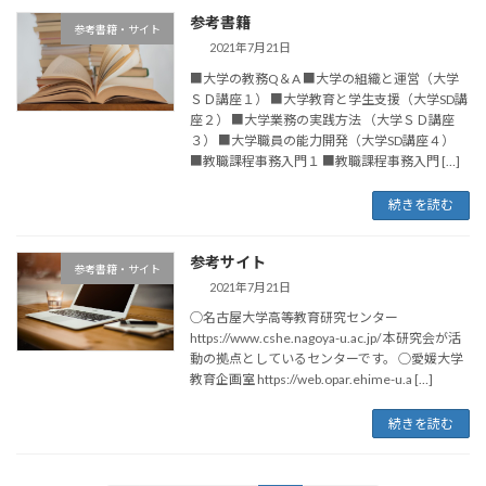
参考書籍
参考書籍・サイト
2021年7月21日
■大学の教務Q＆A ■大学の組織と運営（大学
ＳＤ講座１） ■大学教育と学生支援（大学SD講
座２） ■大学業務の実践方法 （大学ＳＤ講座
３） ■大学職員の能力開発（大学SD講座４）
■教職課程事務入門１ ■教職課程事務入門 […]
続きを読む
参考サイト
参考書籍・サイト
2021年7月21日
○名古屋大学高等教育研究センター
https://www.cshe.nagoya-u.ac.jp/ 本研究会が活
動の拠点としているセンターです。 ○愛媛大学
教育企画室 https://web.opar.ehime-u.a […]
続きを読む