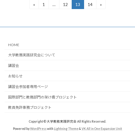
投
«
1
…
12
13
14
»
固
固
固
固
定
定
定
定
稿
ペ
ペ
ペ
ペ
ー
ー
ー
ー
の
ジ
ジ
ジ
ジ
ペ
ー
HOME
ジ
大学教務実践研究会について
送
講習会
り
お知らせ
講習会参加者専用ページ
国際部門と教務部門の架け橋プロジェクト
教員免許事務プロジェクト
Copyright © 大学教務実践研究会 All Rights Reserved.
Powered by
WordPress
with
Lightning Theme
&
VK All in One Expansion Unit